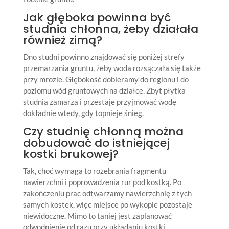
Jak głęboka powinna być
studnia chłonna, żeby działała
również zimą?
Dno studni powinno znajdować się poniżej strefy
przemarzania gruntu, żeby woda rozsączała się także
przy mrozie. Głębokość dobieramy do regionu i do
poziomu wód gruntowych na działce. Zbyt płytka
studnia zamarza i przestaje przyjmować wodę
dokładnie wtedy, gdy topnieje śnieg.
Czy studnię chłonną można
dobudować do istniejącej
kostki brukowej?
Tak, choć wymaga to rozebrania fragmentu
nawierzchni i poprowadzenia rur pod kostką. Po
zakończeniu prac odtwarzamy nawierzchnię z tych
samych kostek, więc miejsce po wykopie pozostaje
niewidoczne. Mimo to taniej jest zaplanować
odwodnienie od razu przy układaniu kostki