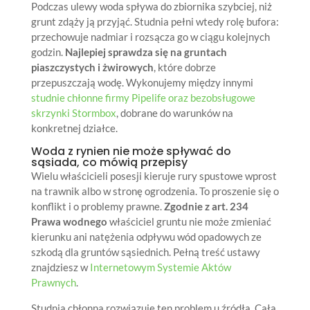
Podczas ulewy woda spływa do zbiornika szybciej, niż
grunt zdąży ją przyjąć. Studnia pełni wtedy rolę bufora:
przechowuje nadmiar i rozsącza go w ciągu kolejnych
godzin.
Najlepiej sprawdza się na gruntach
piaszczystych i żwirowych
, które dobrze
przepuszczają wodę. Wykonujemy między innymi
studnie chłonne firmy Pipelife oraz bezobsługowe
skrzynki Stormbox
, dobrane do warunków na
konkretnej działce.
Woda z rynien nie może spływać do
sąsiada, co mówią przepisy
Wielu właścicieli posesji kieruje rury spustowe wprost
na trawnik albo w stronę ogrodzenia. To proszenie się o
konflikt i o problemy prawne.
Zgodnie z art. 234
Prawa wodnego
właściciel gruntu nie może zmieniać
kierunku ani natężenia odpływu wód opadowych ze
szkodą dla gruntów sąsiednich. Pełną treść ustawy
znajdziesz w
Internetowym Systemie Aktów
Prawnych
.
Studnia chłonna rozwiązuje ten problem u źródła. Cała