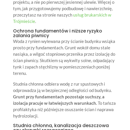
projektu, a nie po pierwszej jesiennej ulewie. Więcej o
tym, jak przygotowujemy podbudowę i nawierzchnię,
przeczytasz na stronie naszych
usług brukarskich w
Trójmieście
.
Ochrona fundamentów i niższe ryzyko
zalania piwnicy
Woda z rynien wylewana przy ścianie budynku wsiąka
prosto przy fundamentach. Grunt wokół domu stale
nasiąka, a wilgoć stopniowo przenika przez izolację do
ścian piwnicy. Skutkiem są wykwity solne, odpadający
tynk i zapach stęchlizny w pomieszczeniach poniżej
terenu.
Studnia chłonna odbiera wodę z rur spustowych i
odprowadza ją w bezpiecznej odległości od budynku.
Grunt przy fundamentach pozostaje suchszy, a
izolacja pracuje w łatwiejszych warunkach.
To tańsza
profilaktyka niż późniejsze osuszanie ścian i naprawa
hydroizolacji.
Studnia chłonna, kanalizacja deszczowa