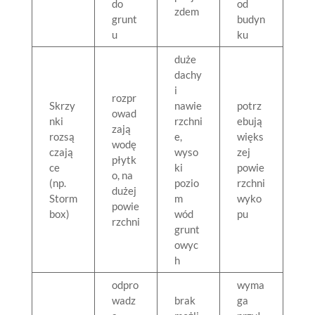
do
od
zdem
grunt
budyn
u
ku
duże
dachy
i
rozpr
Skrzy
nawie
potrz
owad
nki
rzchni
ebują
zają
rozsą
e,
więks
wodę
czają
wyso
zej
płytk
ce
ki
powie
o, na
(np.
pozio
rzchni
dużej
Storm
m
wyko
powie
box)
wód
pu
rzchni
grunt
owyc
h
odpro
wyma
wadz
brak
ga