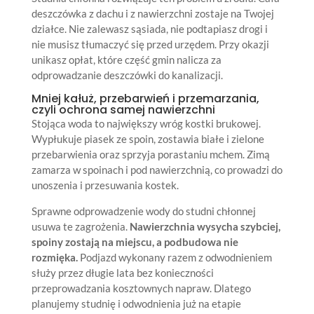
deszczówka z dachu i z nawierzchni zostaje na Twojej
działce. Nie zalewasz sąsiada, nie podtapiasz drogi i
nie musisz tłumaczyć się przed urzędem. Przy okazji
unikasz opłat, które część gmin nalicza za
odprowadzanie deszczówki do kanalizacji.
Mniej kałuż, przebarwień i przemarzania,
czyli ochrona samej nawierzchni
Stojąca woda to największy wróg kostki brukowej.
Wypłukuje piasek ze spoin, zostawia białe i zielone
przebarwienia oraz sprzyja porastaniu mchem. Zimą
zamarza w spoinach i pod nawierzchnią, co prowadzi do
unoszenia i przesuwania kostek.
Sprawne odprowadzenie wody do studni chłonnej
usuwa te zagrożenia.
Nawierzchnia wysycha szybciej,
spoiny zostają na miejscu, a podbudowa nie
rozmięka.
Podjazd wykonany razem z odwodnieniem
służy przez długie lata bez konieczności
przeprowadzania kosztownych napraw. Dlatego
planujemy studnię i odwodnienia już na etapie