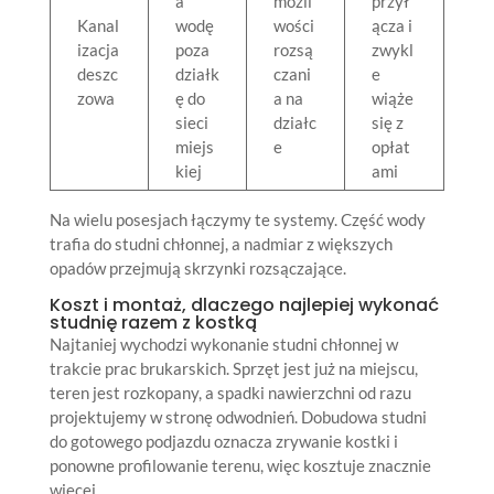
a
możli
przył
Kanal
wodę
wości
ącza i
izacja
poza
rozsą
zwykl
deszc
działk
czani
e
zowa
ę do
a na
wiąże
sieci
działc
się z
miejs
e
opłat
kiej
ami
Na wielu posesjach łączymy te systemy. Część wody
trafia do studni chłonnej, a nadmiar z większych
opadów przejmują skrzynki rozsączające.
Koszt i montaż, dlaczego najlepiej wykonać
studnię razem z kostką
Najtaniej wychodzi wykonanie studni chłonnej w
trakcie prac brukarskich. Sprzęt jest już na miejscu,
teren jest rozkopany, a spadki nawierzchni od razu
projektujemy w stronę odwodnień. Dobudowa studni
do gotowego podjazdu oznacza zrywanie kostki i
ponowne profilowanie terenu, więc kosztuje znacznie
więcej.