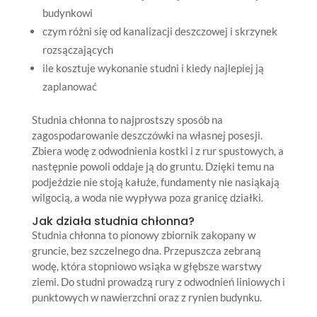
budynkowi
czym różni się od kanalizacji deszczowej i skrzynek
rozsączających
ile kosztuje wykonanie studni i kiedy najlepiej ją
zaplanować
Studnia chłonna to najprostszy sposób na
zagospodarowanie deszczówki na własnej posesji.
Zbiera wodę z odwodnienia kostki i z rur spustowych, a
następnie powoli oddaje ją do gruntu. Dzięki temu na
podjeździe nie stoją kałuże, fundamenty nie nasiąkają
wilgocią, a woda nie wypływa poza granicę działki.
Jak działa studnia chłonna?
Studnia chłonna to pionowy zbiornik zakopany w
gruncie, bez szczelnego dna. Przepuszcza zebraną
wodę, która stopniowo wsiąka w głębsze warstwy
ziemi. Do studni prowadzą rury z odwodnień liniowych i
punktowych w nawierzchni oraz z rynien budynku.