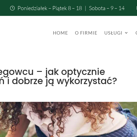
Poniedziałek – Piątek 8 – 18 | Sobota – 9 – 14
}
HOME
O FIRMIE
USŁUGI
egowcu – jak optycznie
ń i dobrze ją wykorzystać?