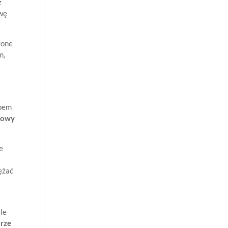
z
awę
zone
m,
upem
lowy
e
ężać
le
brze