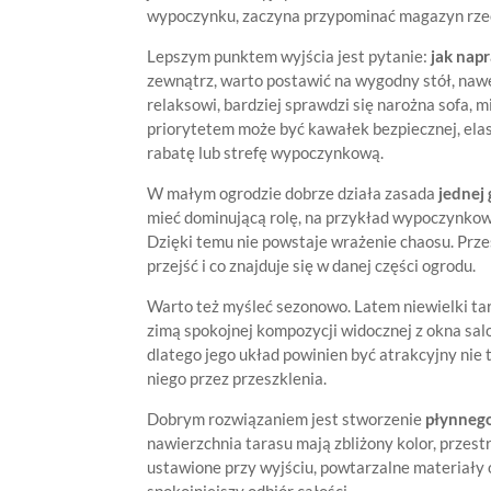
wypoczynku, zaczyna przypominać magazyn rze
Lepszym punktem wyjścia jest pytanie:
jak nap
zewnątrz, warto postawić na wygodny stół, nawe
relaksowi, bardziej sprawdzi się narożna sofa, m
priorytetem może być kawałek bezpiecznej, elas
rabatę lub strefę wypoczynkową.
W małym ogrodzie dobrze działa zasada
jednej
mieć dominującą rolę, na przykład wypoczynkow
Dzięki temu nie powstaje wrażenie chaosu. Przes
przejść i co znajduje się w danej części ogrodu.
Warto też myśleć sezonowo. Latem niewielki taras
zimą spokojnej kompozycji widocznej z okna sal
dlatego jego układ powinien być atrakcyjny nie
niego przez przeszklenia.
Dobrym rozwiązaniem jest stworzenie
płynneg
nawierzchnia tarasu mają zbliżony kolor, przest
ustawione przy wyjściu, powtarzalne materiały
spokojniejszy odbiór całości.