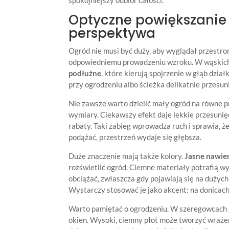
Optyczne powiększanie pr
perspektywa
Ogród nie musi być duży, aby wyglądał przestro
odpowiedniemu prowadzeniu wzroku. W wąskich 
podłużne
, które kierują spojrzenie w głąb dzia
przy ogrodzeniu albo ścieżka delikatnie przesu
Nie zawsze warto dzielić mały ogród na równe p
wymiary. Ciekawszy efekt daje lekkie przesunięc
rabaty. Taki zabieg wprowadza ruch i sprawia, że
podążać, przestrzeń wydaje się głębsza.
Duże znaczenie mają także kolory.
Jasne nawie
rozświetlić ogród. Ciemne materiały potrafią w
obciążać, zwłaszcza gdy pojawiają się na dużych
Wystarczy stosować je jako akcent: na donicach
Warto pamiętać o ogrodzeniu. W szeregowcach je
okien. Wysoki, ciemny płot może tworzyć wrażeni