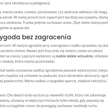
 i jest łatwiejsza w pielęgnacji.
, macierzanka, szałwia, jaśminowiec czy wybrane odmiany róż mogą
na wzrok. W małej przestrzeni zapach jest bardziej wyczuwalny, dlate
jsca siedzenia. Trzeba jedynie zachować umiar. Zbyt wiele intensywn
lnie w upalne dni.
wygoda bez zagracenia
strzeni. W małym ogrodzie przy szeregowcu rzadko sprawdza się du
rokim stołem. Nawet jeśli fizycznie się zmieści, może utrudniać
lądał na ciasny. Lepszym wyborem są
meble lekkie wizualnie
, składan
 i moduły, które można przestawiać.
 lub ławka ustawiona wzdłuż ogrodzenia pozwala wykorzystać miejsc
kiem znajdzie się schowek na poduszki, koce lub drobne akcesoria, ogr
j powierzchni. Warto zadbać o wygodne oparcie, miękkie tekstylia i
m. Dla dwóch osób wystarczy niewielki stolik, który nie zdominuje
ładany, używany w większym formacie tylko wtedy, gdy pojawią się
zie szczególnie cenne, bo pomagają zachować swobodę ruchu.