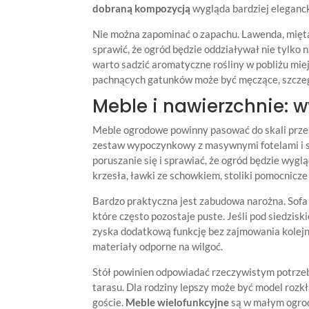
dobraną kompozycją
wygląda bardziej elegancko
Nie można zapominać o zapachu. Lawenda, mięta
sprawić, że ogród będzie oddziaływał nie tylko 
warto sadzić aromatyczne rośliny w pobliżu mie
pachnących gatunków może być męczące, szczegó
Meble i nawierzchnie: 
Meble ogrodowe powinny pasować do skali prze
zestaw wypoczynkowy z masywnymi fotelami i sze
poruszanie się i sprawiać, że ogród będzie wyg
krzesła, ławki ze schowkiem, stoliki pomocnicze
Bardzo praktyczna jest zabudowa narożna. Sofa
które często pozostaje puste. Jeśli pod siedzis
zyska dodatkową funkcję bez zajmowania kolejne
materiały odporne na wilgoć.
Stół powinien odpowiadać rzeczywistym potrzebo
tarasu. Dla rodziny lepszy może być model rozk
goście.
Meble wielofunkcyjne
są w małym ogrod