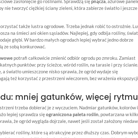
ściowe zasłonięcie go roślinami. Sprawdzą się
pnącza
, ażurowe panel
nie tworzyć ciężkiej ściany zieleni, która zabierze światło i jeszcze
zystać także lustra ogrodowe. Trzeba jednak robić to ostrożnie. Lu
za na śmieci ani okien sąsiadów. Najlepiej, gdy odbija rośliny, świa
dodaje głębi. W bardzo małych ogrodach lepiej wybrać jedno dobrze
ędą ze sobą konkurować.
stwowe
potrafi całkowicie zmienić odbiór ogrodu po zmroku. Zamiast
katnych punktów: przy ścieżce, wśród roślin, na tarasie i przy ścianie
, a światło umieszczone nisko sprawia, że ogród wydaje się
ają też korzystać z przestrzeni wieczorem, bez wrażenia ekspozycj
du: mniej gatunków, więcej rytm
estrzeni trzeba dobierać je z wyczuciem. Nadmiar gatunków, kolorów 
żo lepiej sprawdza się
ograniczona paleta roślin
, powtarzana w kilk
rawia, że ogród wygląda dojrzale, nawet jeśli został założony niedaw
ierać rośliny, które są atrakcyjne przez dłuższy czas. Dobrym wy