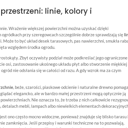
zestrzeni: linie, kolory i
nnie. Wrażenie większej powierzchni można uzyskać dzięki
ogródkach przy szeregowcach szczególnie dobrze sprawdzają się
li
łki. Może to być układ desek tarasowych, pas nawierzchni, smukła rab
nięta względem środka ogrodu.
rostokąty. Zbyt oczywisty podział może podkreślać jego ograniczone
ie osi, zastosowanie ukośnego układu płyt albo stworzenie miękkiej l
 ogród nie odsłania się w całości od razu. A gdy wzrok ma za czym
rzchnie
, beże, szarości, piaskowe odcienie i naturalne drewno pomag
yglądać elegancko, ale w bardzo małej przestrzeni mogą optycznie ją
 powierzchniach. Nie oznacza to, że trzeba z nich całkowicie rezygno
, detalach mebli, lampach albo niewielkich elementach dekoracyjnych
st ono często mocno widoczne, ponieważ znajduje się blisko tarasu 
e zamknięcia. Jeśli przepisy i warunki techniczne na to pozwalają,