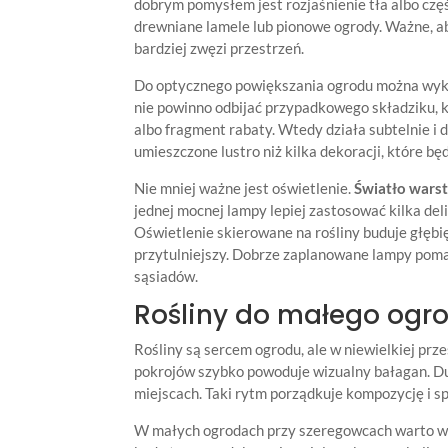
dobrym pomysłem jest rozjaśnienie tła albo czę
drewniane lamele lub pionowe ogrody. Ważne, aby 
bardziej zwęzi przestrzeń.
Do optycznego powiększania ogrodu można wykor
nie powinno odbijać przypadkowego składziku, kos
albo fragment rabaty. Wtedy działa subtelnie i 
umieszczone lustro niż kilka dekoracji, które b
Nie mniej ważne jest oświetlenie.
Światło war
jednej mocnej lampy lepiej zastosować kilka deli
Oświetlenie skierowane na rośliny buduje głębię
przytulniejszy. Dobrze zaplanowane lampy pomag
sąsiadów.
Rośliny do małego ogro
Rośliny są sercem ogrodu, ale w niewielkiej prz
pokrojów szybko powoduje wizualny bałagan. Du
miejscach. Taki rytm porządkuje kompozycję i sp
W małych ogrodach przy szeregowcach warto wyb