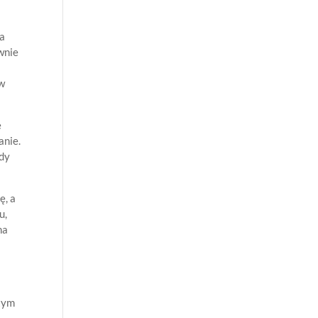
na
wnie
 w
e
anie.
ędy
ę, a
u,
na
 tym