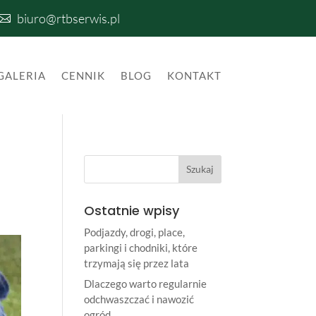
biuro@rtbserwis.pl

GALERIA
CENNIK
BLOG
KONTAKT
Ostatnie wpisy
Podjazdy, drogi, place,
parkingi i chodniki, które
trzymają się przez lata
Dlaczego warto regularnie
odchwaszczać i nawozić
ogród