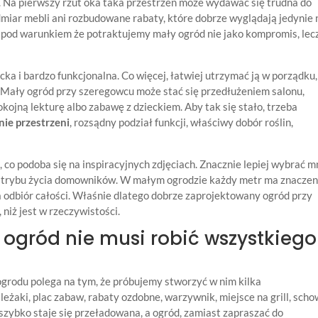
zi. Na pierwszy rzut oka taka przestrzeń może wydawać się trudna do
dmiar mebli ani rozbudowane rabaty, które dobrze wyglądają jedynie 
, pod warunkiem że potraktujemy mały ogród nie jako kompromis, lec
ka i bardzo funkcjonalna. Co więcej, łatwiej utrzymać ją w porządku,
. Mały ogród przy szeregowcu może stać się przedłużeniem salonu,
kojną lekturę albo zabawę z dzieckiem. Aby tak się stało, trzeba
ie przestrzeni
, rozsądny podział funkcji, właściwy dobór roślin,
 co podoba się na inspiracyjnych zdjęciach. Znacznie lepiej wybrać m
do trybu życia domowników. W małym ogrodzie każdy metr ma znaczen
na odbiór całości. Właśnie dlatego dobrze zaprojektowany ogród przy
iż jest w rzeczywistości.
y ogród nie musi robić wszystkiego
ogrodu polega na tym, że próbujemy stworzyć w nim kilka
leżaki, plac zabaw, rabaty ozdobne, warzywnik, miejsce na grill, scho
szybko staje się przeładowana, a ogród, zamiast zapraszać do