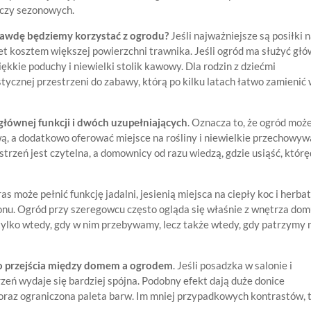
czy sezonowych.
rawdę będziemy korzystać z ogrodu?
Jeśli najważniejsze są posiłki 
t kosztem większej powierzchni trawnika. Jeśli ogród ma służyć głó
iękkie poduchy i niewielki stolik kawowy. Dla rodzin z dziećmi
tycznej przestrzeni do zabawy, którą po kilku latach łatwo zamienić
 głównej funkcji i dwóch uzupełniających
. Oznacza to, że ogród moż
ą, a dodatkowo oferować miejsce na rośliny i niewielkie przechowyw
trzeń jest czytelna, a domownicy od razu wiedzą, gdzie usiąść, któr
 może pełnić funkcję jadalni, jesienią miejsca na ciepły koc i herbat
onu. Ogród przy szeregowcu często ogląda się właśnie z wnętrza dom
 tylko wtedy, gdy w nim przebywamy, lecz także wtedy, gdy patrzymy 
o przejścia między domem a ogrodem
. Jeśli posadzka w salonie i
rzeń wydaje się bardziej spójna. Podobny efekt dają duże donice
 oraz ograniczona paleta barw. Im mniej przypadkowych kontrastów,