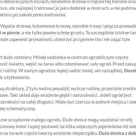
o dekoracyjnych liściach, niewielkie drzewa o regularnej koronie ora
ce, ale najlepiej traktować je jako dodatek w donicach, a nie podst
rakteru po zakończeniu kwitnienia.
. Wąskie drzewa, kolumnowe krzewy, wysokie trawy i pnącza prowad
ń w pionie
, a nie tylko powierzchnię gruntu. To szczególnie istotne ta
 może zapewnić prywatność, stworzyć przyjemne tło i nie zająć tyle
byt duże rozmiary. Młoda sadzonka w centrum ogrodniczym często
łonić światło, wejść na taras albo zdominować cały ogród. Przed zak
rośliny. W małym ogrodzie lepiej sadzić mniej, ale rozsądniej.
Doce
y użytkowania.
strukturę. Z tyłu można posadzić wyższe rośliny, przed nimi średni
owe. Taki układ daje wrażenie głębi i naturalności. Jeżeli ogród jest
szerokości na całej długości. Może być szersza w jednym miejscu i zw
niej schematyczna.
yczne urządzenie małego ogrodu. Duże donice mogą wydzielać strefę
onowy kolor. Lepiej postawić na kilka większych pojemników niż wie
 na tarasie często tworzą wrażenie nieporządku.
Duża donica z do