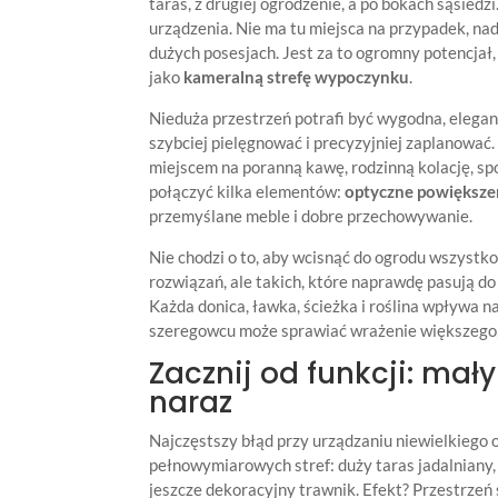
taras, z drugiej ogrodzenie, a po bokach sąsied
urządzenia. Nie ma tu miejsca na przypadek, na
dużych posesjach. Jest za to ogromny potencjał
jako
kameralną strefę wypoczynku
.
Nieduża przestrzeń potrafi być wygodna, eleganc
szybciej pielęgnować i precyzyjniej zaplanować
miejscem na poranną kawę, rodzinną kolację, spo
połączyć kilka elementów:
optyczne powiększen
przemyślane meble i dobre przechowywanie.
Nie chodzi o to, aby wcisnąć do ogrodu wszystko,
rozwiązań, ale takich, które naprawdę pasują 
Każda donica, ławka, ścieżka i roślina wpływa 
szeregowcu może sprawiać wrażenie większego, n
Zacznij od funkcji: mał
naraz
Najczęstszy błąd przy urządzaniu niewielkiego 
pełnowymiarowych stref: duży taras jadalniany, 
jeszcze dekoracyjny trawnik. Efekt? Przestrzeń 