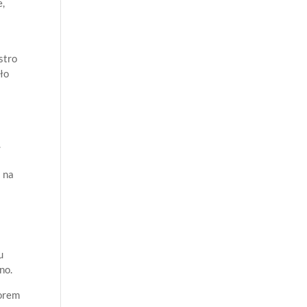
e,
stro
tło
.
i na
u
i
u
no.
borem