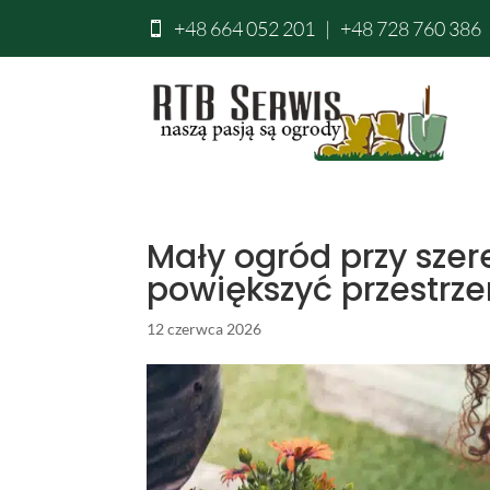
+48 664 052 201
|
+48 728 760 386

Mały ogród przy szer
powiększyć przestrze
12 czerwca 2026