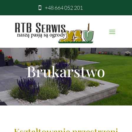
+48 664 052 201

Brukarstwo
Kształtowanie przestrzeni