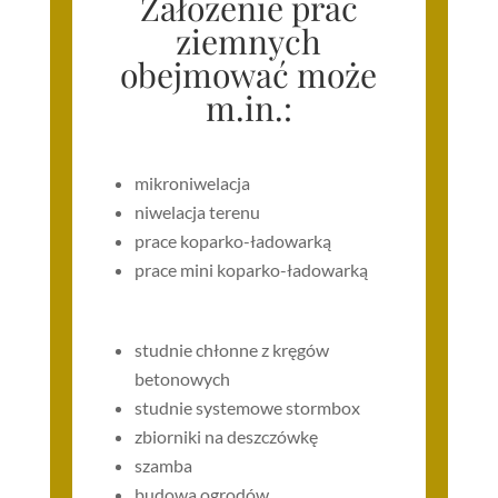
Założenie prac
ziemnych
obejmować może
m.in.:
mikroniwelacja
niwelacja terenu
prace koparko-ładowarką
prace mini koparko-ładowarką
studnie chłonne z kręgów
betonowych
studnie systemowe stormbox
zbiorniki na deszczówkę
szamba
budowa ogrodów