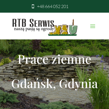
+48 664 052 201

Prace ziemne
Gdańsk, Gdynia