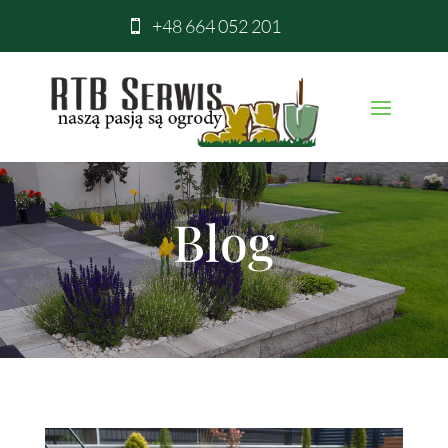
+48 664 052 201

Blog