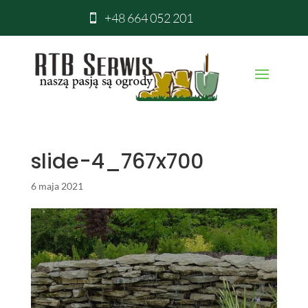
+48 664 052 201

slide-4_767x700
6 maja 2021