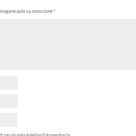
magane pola są oznaczone
*
dczas pisania kolejnych komentarzy.