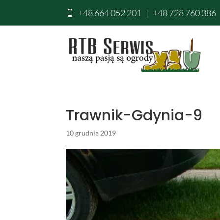
+48 664 052 201
|
+48 728 760 386

Trawnik-Gdynia-9
10 grudnia 2019