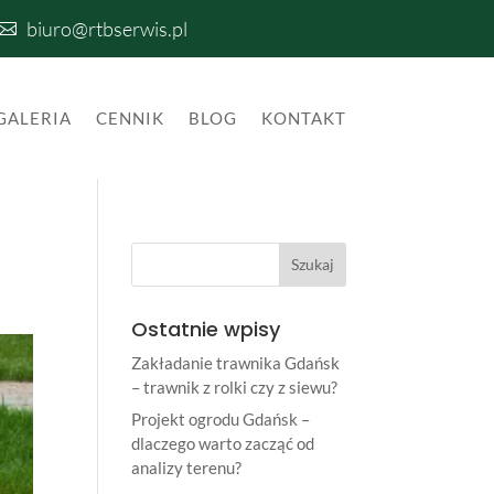
biuro@rtbserwis.pl

GALERIA
CENNIK
BLOG
KONTAKT
Ostatnie wpisy
Zakładanie trawnika Gdańsk
– trawnik z rolki czy z siewu?
Projekt ogrodu Gdańsk –
dlaczego warto zacząć od
analizy terenu?