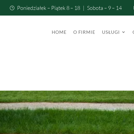
Poniedziałek – Piątek 8 – 18 | Sobota – 9 – 14
}
HOME
O FIRMIE
USŁUGI