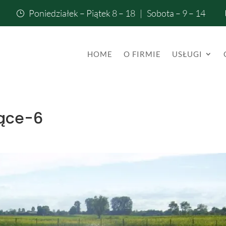
Poniedziałek – Piątek 8 – 18 | Sobota – 9 – 14
}
HOME
O FIRMIE
USŁUGI
ące-6