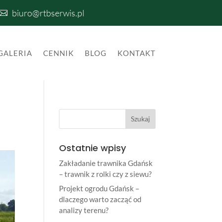
biuro@rtbserwis.pl

GALERIA
CENNIK
BLOG
KONTAKT
Ostatnie wpisy
Zakładanie trawnika Gdańsk
– trawnik z rolki czy z siewu?
Projekt ogrodu Gdańsk –
dlaczego warto zacząć od
analizy terenu?