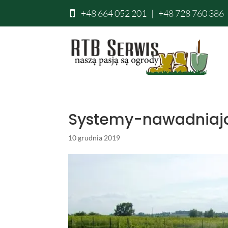
+48 664 052 201
|
+48 728 760 386

Systemy-nawadniaj
10 grudnia 2019