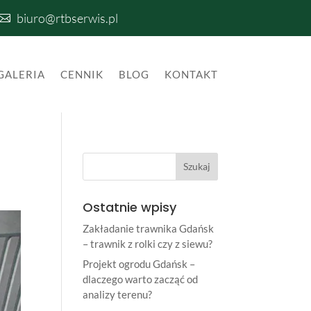
biuro@rtbserwis.pl

GALERIA
CENNIK
BLOG
KONTAKT
Ostatnie wpisy
Zakładanie trawnika Gdańsk
– trawnik z rolki czy z siewu?
Projekt ogrodu Gdańsk –
dlaczego warto zacząć od
analizy terenu?