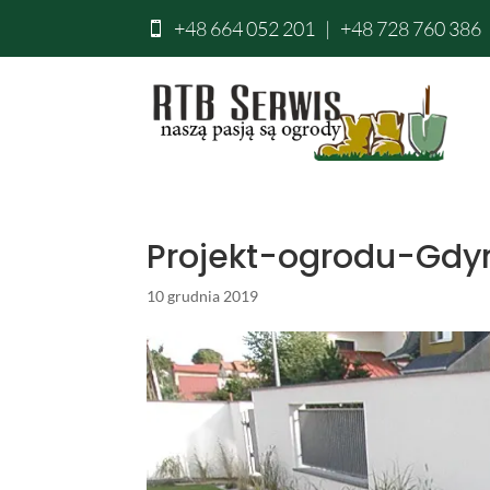
+48 664 052 201
|
+48 728 760 386

Projekt-ogrodu-Gdy
10 grudnia 2019