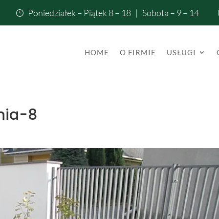
Poniedziałek – Piątek 8 – 18 | Sobota – 9 – 14
}
HOME
O FIRMIE
USŁUGI
nia-8