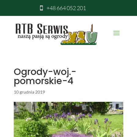
+48 664 052 201

Ogrody-woj.-
pomorskie-4
10 grudnia 2019