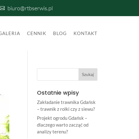
biuro@rtbserwis.pl

GALERIA
CENNIK
BLOG
KONTAKT
Ostatnie wpisy
Zakładanie trawnika Gdańsk
– trawnik z rolki czy z siewu?
Projekt ogrodu Gdańsk –
dlaczego warto zacząć od
analizy terenu?