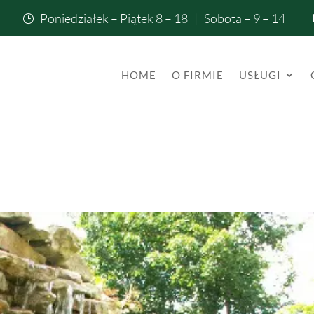
Poniedziałek – Piątek 8 – 18 | Sobota – 9 – 14
}
HOME
O FIRMIE
USŁUGI