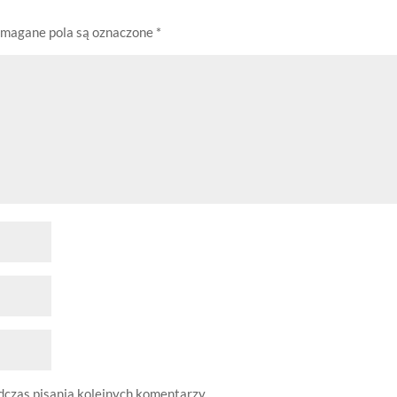
magane pola są oznaczone
*
dczas pisania kolejnych komentarzy.