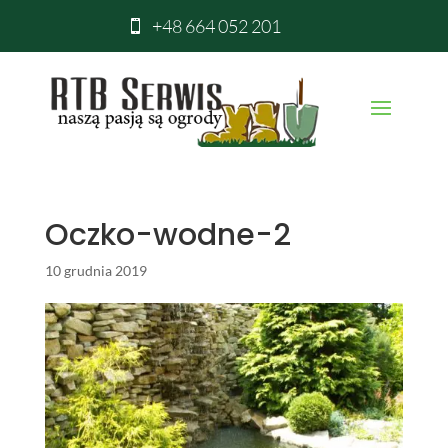
+48 664 052 201

Oczko-wodne-2
10 grudnia 2019