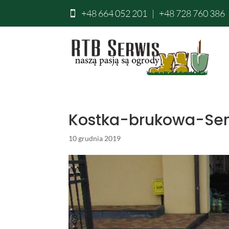
+48 664 052 201
|
+48 728 760 386

Kostka-brukowa-Se
10 grudnia 2019