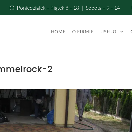
Poniedziałek – Piątek 8 – 18 | Sobota – 9 – 14
}
HOME
O FIRMIE
USŁUGI
mmelrock-2