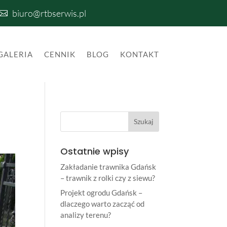
biuro@rtbserwis.pl

GALERIA
CENNIK
BLOG
KONTAKT
Ostatnie wpisy
Zakładanie trawnika Gdańsk
– trawnik z rolki czy z siewu?
Projekt ogrodu Gdańsk –
dlaczego warto zacząć od
analizy terenu?