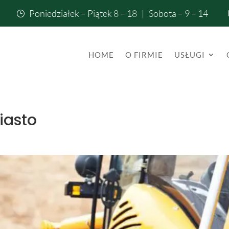
Poniedziałek – Piątek 8 – 18 | Sobota – 9 – 14
}
HOME
O FIRMIE
USŁUGI
iasto