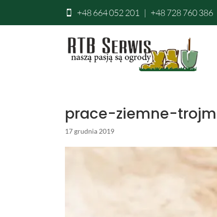
+48 664 052 201
|
+48 728 760 386

prace-ziemne-trojm
17 grudnia 2019