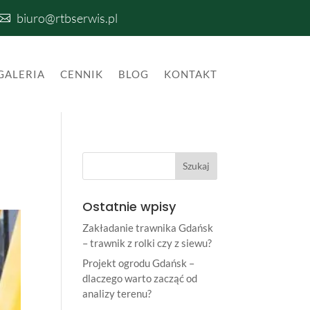
biuro@rtbserwis.pl

GALERIA
CENNIK
BLOG
KONTAKT
Ostatnie wpisy
Zakładanie trawnika Gdańsk
– trawnik z rolki czy z siewu?
Projekt ogrodu Gdańsk –
dlaczego warto zacząć od
analizy terenu?