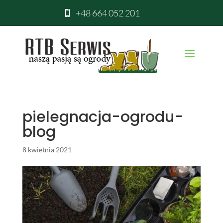
+48 664 052 201

pielegnacja-ogrodu-
blog
8 kwietnia 2021