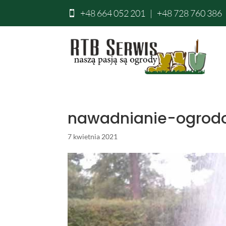
+48 664 052 201
|
+48 728 760 386

nawadnianie-ogrod
7 kwietnia 2021