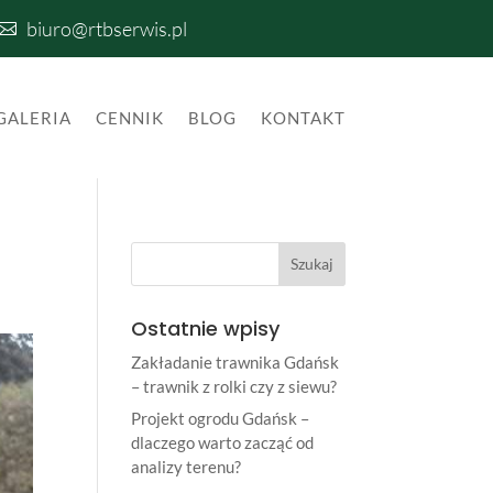
biuro@rtbserwis.pl

GALERIA
CENNIK
BLOG
KONTAKT
Ostatnie wpisy
Zakładanie trawnika Gdańsk
– trawnik z rolki czy z siewu?
Projekt ogrodu Gdańsk –
dlaczego warto zacząć od
analizy terenu?