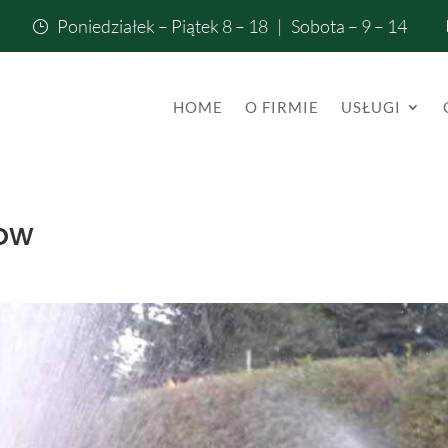
Poniedziałek – Piątek 8 – 18 | Sobota – 9 – 14
}
HOME
O FIRMIE
USŁUGI
ow