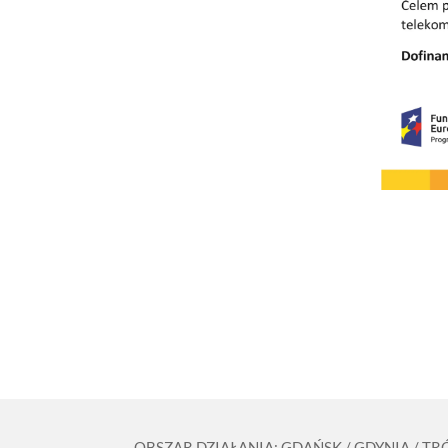
OBSZAR DZIAŁANIA: GDAŃSK / GDYNIA / T