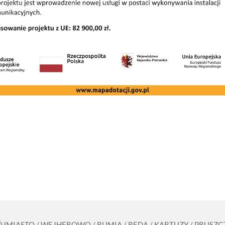
RÓJMIASTO / WEJHEROWO / RUMIA / REDA / KARTUZY / PRUS