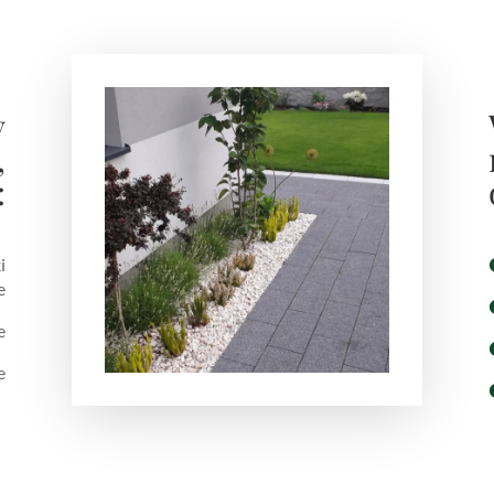
y
,
:
i
e
e
e