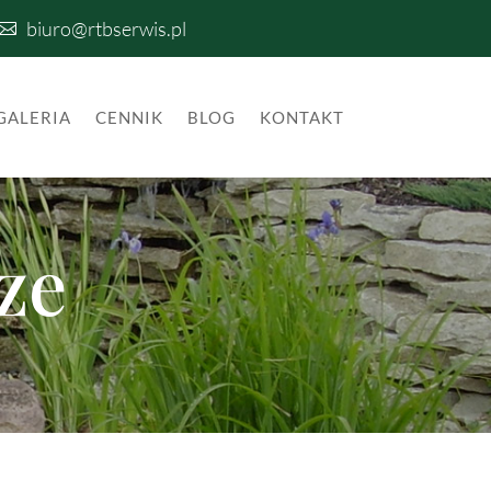
biuro@rtbserwis.pl

GALERIA
CENNIK
BLOG
KONTAKT
ze