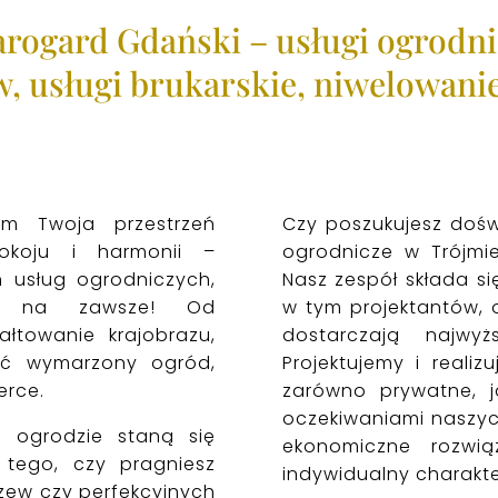
arogard Gdański
– usługi ogrodni
w,
usługi brukarskie, niwelowani
ym Twoja przestrzeń
Czy poszukujesz dośw
okoju i harmonii –
ogrodnicze w Trójmi
 usług ogrodniczych,
Nasz zespół składa si
d na zawsze! Od
w tym projektantów, o
ałtowanie krajobrazu,
dostarczają najwyż
yć wymarzony ogród,
Projektujemy i realiz
erce.
zarówno prywatne, j
oczekiwaniami naszych
 ogrodzie staną się
ekonomiczne rozwią
 tego, czy pragniesz
indywidualny charakte
rzew czy perfekcyjnych