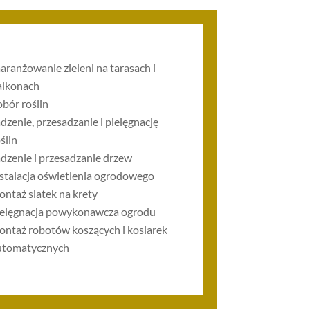
aranżowanie zieleni na tarasach i
alkonach
obór roślin
dzenie, przesadzanie i pielęgnację
ślin
adzenie i przesadzanie drzew
nstalacja oświetlenia ogrodowego
ontaż siatek na krety
ielęgnacja powykonawcza ogrodu
ontaż robotów koszących i kosiarek
utomatycznych