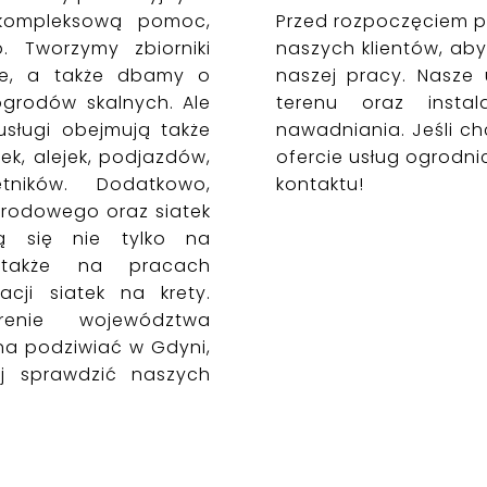
 kompleksową pomoc,
Przed rozpoczęciem p
 Tworzymy zbiorniki
naszych klientów, aby
nie, a także dbamy o
naszej pracy. Nasze 
grodów skalnych. Ale
terenu oraz insta
usługi obejmują także
nawadniania. Jeśli ch
ek, alejek, podjazdów,
ofercie usług ogrodni
tników. Dodatkowo,
kontaktu!
ogrodowego oraz siatek
ją się nie tylko na
e także na pracach
acji siatek na krety.
renie województwa
a podziwiać w Gdyni,
j sprawdzić naszych