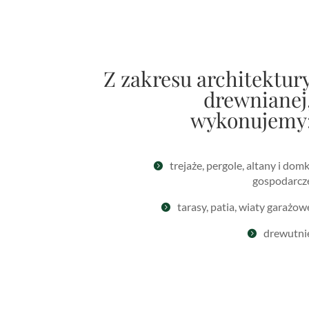
Z zakresu architektur
drewnianej
wykonujemy
trejaże, pergole, altany i domk

gospodarcz
tarasy, patia, wiaty garażow

drewutni
