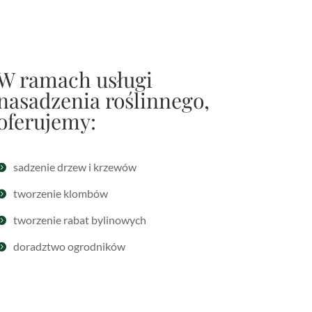
W ramach usługi
nasadzenia roślinnego,
oferujemy:
sadzenie drzew i krzewów

tworzenie klombów

tworzenie rabat bylinowych

doradztwo ogrodników
