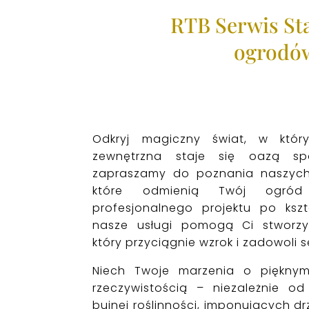
RTB Serwis
St
ogrodó
Odkryj magiczny świat, w któr
zewnętrzna staje się oazą sp
zapraszamy do poznania naszych
które odmienią Twój ogró
profesjonalnego projektu po kszt
nasze usługi pomogą Ci stworz
który przyciągnie wzrok i zadowoli s
Niech Twoje marzenia o pięknym
rzeczywistością – niezależnie od
bujnej roślinności, imponujących d