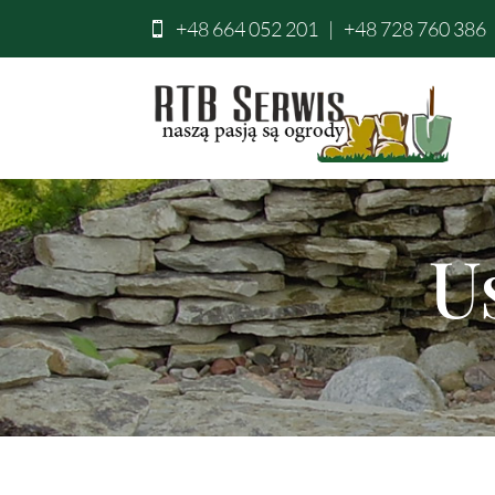
+48 664 052 201
|
+48 728 760 386

U