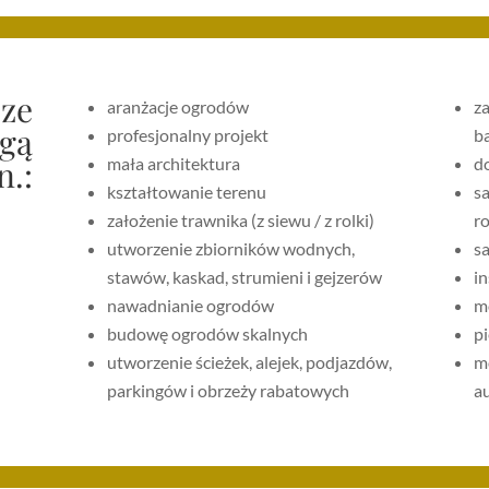
cze
aranżacje ogrodów
za
gą
profesjonalny projekt
b
n.:
mała architektura
d
kształtowanie terenu
sa
założenie trawnika (z siewu / z rolki)
ro
utworzenie zbiorników wodnych,
s
stawów, kaskad, strumieni i gejzerów
i
nawadnianie ogrodów
m
budowę ogrodów skalnych
p
utworzenie ścieżek, alejek, podjazdów,
m
parkingów i obrzeży rabatowych
a