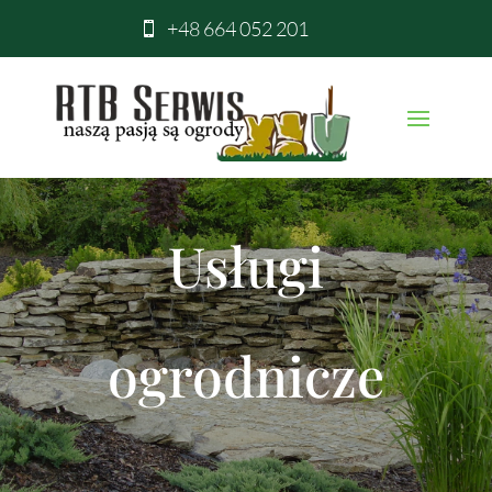
+48 664 052 201

Usługi
ogrodnicze