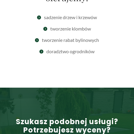
sadzenie drzew i krzewów

tworzenie klombów

tworzenie rabat bylinowych

doradztwo ogrodników

Szukasz podobnej usługi?
Potrzebujesz wyceny?