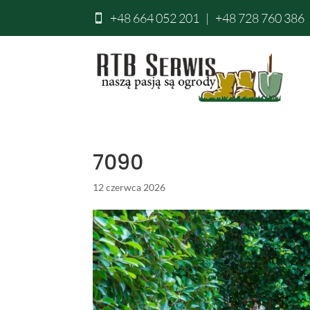
+48 664 052 201
|
+48 728 760 386

7090
12 czerwca 2026