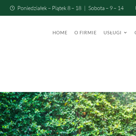
Poniedziałek – Piątek 8 – 18 | Sobota – 9 – 14
}
HOME
O FIRMIE
USŁUGI