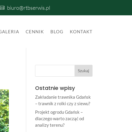
biuro@rtbserwis.pl

GALERIA
CENNIK
BLOG
KONTAKT
Ostatnie wpisy
Zakładanie trawnika Gdańsk
– trawnik z rolki czy z siewu?
Projekt ogrodu Gdańsk –
dlaczego warto zacząć od
analizy terenu?