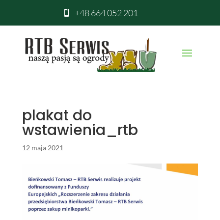
+48 664 052 201

plakat do
wstawienia_rtb
12 maja 2021