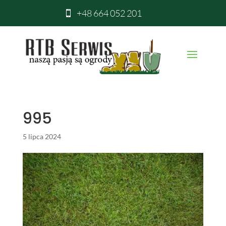
+48 664 052 201

995
5 lipca 2024