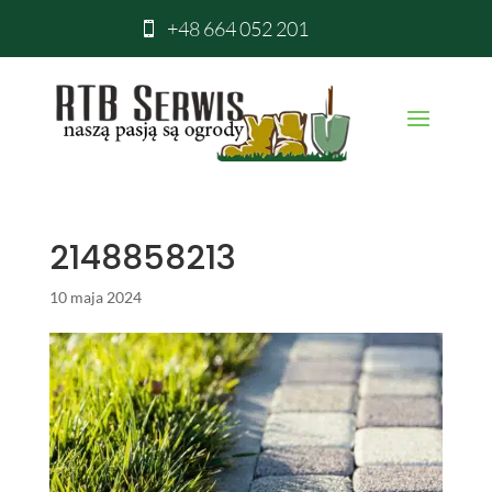
+48 664 052 201

2148858213
10 maja 2024