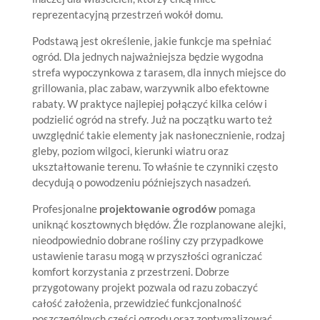
reprezentacyjną przestrzeń wokół domu.
Podstawą jest określenie, jakie funkcje ma spełniać
ogród. Dla jednych najważniejsza będzie wygodna
strefa wypoczynkowa z tarasem, dla innych miejsce do
grillowania, plac zabaw, warzywnik albo efektowne
rabaty. W praktyce najlepiej połączyć kilka celów i
podzielić ogród na strefy. Już na początku warto też
uwzględnić takie elementy jak nasłonecznienie, rodzaj
gleby, poziom wilgoci, kierunki wiatru oraz
ukształtowanie terenu. To właśnie te czynniki często
decydują o powodzeniu późniejszych nasadzeń.
Profesjonalne
projektowanie ogrodów
pomaga
uniknąć kosztownych błędów. Źle rozplanowane alejki,
nieodpowiednio dobrane rośliny czy przypadkowe
ustawienie tarasu mogą w przyszłości ograniczać
komfort korzystania z przestrzeni. Dobrze
przygotowany projekt pozwala od razu zobaczyć
całość założenia, przewidzieć funkcjonalność
poszczególnych części ogrodu oraz zoptymalizować