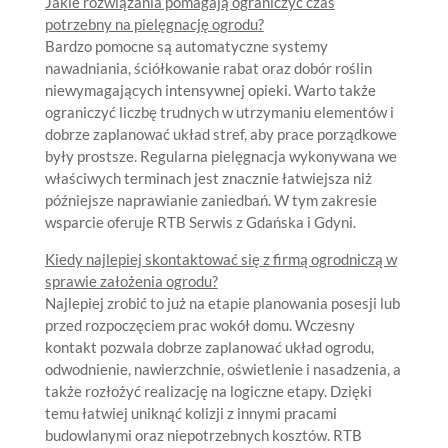
Jakie rozwiązania pomagają ograniczyć czas
potrzebny na pielęgnację ogrodu?
Bardzo pomocne są automatyczne systemy
nawadniania, ściółkowanie rabat oraz dobór roślin
niewymagających intensywnej opieki. Warto także
ograniczyć liczbę trudnych w utrzymaniu elementów i
dobrze zaplanować układ stref, aby prace porządkowe
były prostsze. Regularna pielęgnacja wykonywana we
właściwych terminach jest znacznie łatwiejsza niż
późniejsze naprawianie zaniedbań. W tym zakresie
wsparcie oferuje RTB Serwis z Gdańska i Gdyni.
Kiedy najlepiej skontaktować się z firmą ogrodniczą w
sprawie założenia ogrodu?
Najlepiej zrobić to już na etapie planowania posesji lub
przed rozpoczęciem prac wokół domu. Wczesny
kontakt pozwala dobrze zaplanować układ ogrodu,
odwodnienie, nawierzchnie, oświetlenie i nasadzenia, a
także rozłożyć realizację na logiczne etapy. Dzięki
temu łatwiej uniknąć kolizji z innymi pracami
budowlanymi oraz niepotrzebnych kosztów. RTB