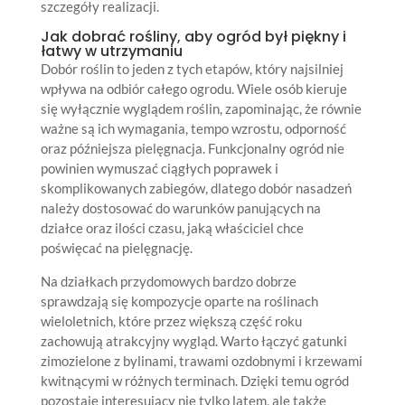
szczegóły realizacji.
Jak dobrać rośliny, aby ogród był piękny i
łatwy w utrzymaniu
Dobór roślin to jeden z tych etapów, który najsilniej
wpływa na odbiór całego ogrodu. Wiele osób kieruje
się wyłącznie wyglądem roślin, zapominając, że równie
ważne są ich wymagania, tempo wzrostu, odporność
oraz późniejsza pielęgnacja. Funkcjonalny ogród nie
powinien wymuszać ciągłych poprawek i
skomplikowanych zabiegów, dlatego dobór nasadzeń
należy dostosować do warunków panujących na
działce oraz ilości czasu, jaką właściciel chce
poświęcać na pielęgnację.
Na działkach przydomowych bardzo dobrze
sprawdzają się kompozycje oparte na roślinach
wieloletnich, które przez większą część roku
zachowują atrakcyjny wygląd. Warto łączyć gatunki
zimozielone z bylinami, trawami ozdobnymi i krzewami
kwitnącymi w różnych terminach. Dzięki temu ogród
pozostaje interesujący nie tylko latem, ale także