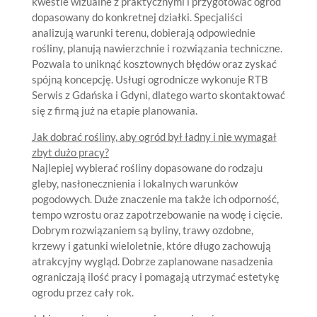
kwestie wizualne z praktycznymi i przygotować ogród
dopasowany do konkretnej działki. Specjaliści
analizują warunki terenu, dobierają odpowiednie
rośliny, planują nawierzchnie i rozwiązania techniczne.
Pozwala to uniknąć kosztownych błędów oraz zyskać
spójną koncepcję. Usługi ogrodnicze wykonuje RTB
Serwis z Gdańska i Gdyni, dlatego warto skontaktować
się z firmą już na etapie planowania.
Jak dobrać rośliny, aby ogród był ładny i nie wymagał
zbyt dużo pracy?
Najlepiej wybierać rośliny dopasowane do rodzaju
gleby, nasłonecznienia i lokalnych warunków
pogodowych. Duże znaczenie ma także ich odporność,
tempo wzrostu oraz zapotrzebowanie na wodę i cięcie.
Dobrym rozwiązaniem są byliny, trawy ozdobne,
krzewy i gatunki wieloletnie, które długo zachowują
atrakcyjny wygląd. Dobrze zaplanowane nasadzenia
ograniczają ilość pracy i pomagają utrzymać estetykę
ogrodu przez cały rok.