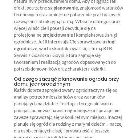
naturalnym przedłużeniem domu. Aby osiągnąć taki
efekt, potrzebne są
planowanie
, znajomość warunków
terenowych oraz umiejętne połączenie praktycznych
rozwiązań z atrakcyjną formą. Właśnie dlatego coraz
więcej właścicieli posesji decyduje się na
profesjonalne
projektowanie
i kompleksowe usługi
ogrodnicze. Jeśli interesują Cię sprawdzone
usługi
ogrodnicze
, warto skontaktować się z firmą RTB
Serwis z Gdańska i Gdyni, która zajmuje się
tworzeniem i realizacją ogrodów dopasowanych do
potrzeb domowników oraz charakteru działki.
Od czego zacząć planowanie ogrodu przy
domu jednorodzinnym
Każdy dobrze zaprojektowany ogród zaczyna się od
analizy potrzeb mieszkańców oraz warunków
panujących na działce. To etap, którego nie warto
pomijać, ponieważ nawet najładniejsze inspiracje nie
zawsze sprawdzają się w konkretnym miejscu. Inaczej
planuje się ogród dla rodziny z małymi dziećmi, inaczej
dla osób ceniących ciszę i prywatność, a jeszcze
inaczej dla właścicieli, którzy chcą mieć