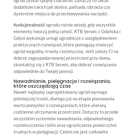
ogród zyskał spójny charakter. Dotyczy to także
dodatków takich jak donice, palisady, obrzeża czy
dyskretne miejsca do przechowywania narzędzi.
funkcjonalność
ogrodu rośnie wtedy, gdy wszystkie
elementy tworzą jedną całość. RTB Serwis z Gdańska i
Gdyni wykonuje usługi ogrodnicze z uwzględnieniem
praktycznych rozwiązań, które pomagają stworzyć
ogród wygodny, trwały i estetyczny. Jeśli zależy Ci na
dobrze zagospodarowanej przestrzeni przy domu,
skontaktuj się z RTB Serwis, aby dobrać rozwiązania
odpowiednie do Twojej posesji.
Nawadnianie, pielęgnacja i rozwiązania,
które oszczędzają czas
Nawet najlepiej zaprojektowany ogród wymaga
późniejszej troski, dlatego już na etapie planowania
warto pomyśleć o rozwiązaniach, które ułatwią
codzienne utrzymanie przestrzeni. Dotyczy to przede
wszystkim systemów nawadniania, odpowiedniego
rozmieszczenia roślin oraz ograniczenia powierzchni
trudnych w pielęgnacji. Celem nie jest całkowite