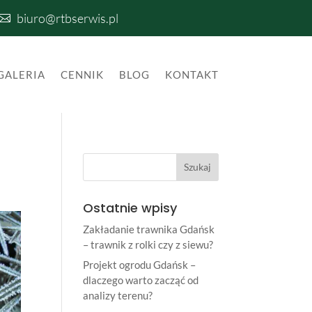
biuro@rtbserwis.pl

GALERIA
CENNIK
BLOG
KONTAKT
Ostatnie wpisy
Zakładanie trawnika Gdańsk
– trawnik z rolki czy z siewu?
Projekt ogrodu Gdańsk –
dlaczego warto zacząć od
analizy terenu?