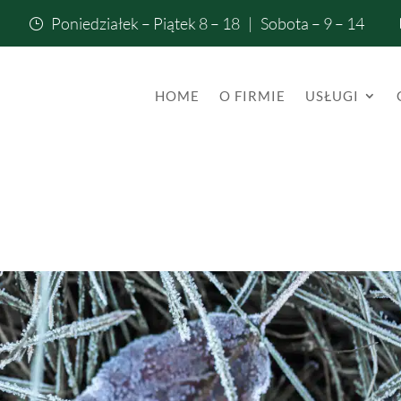
Poniedziałek – Piątek 8 – 18 | Sobota – 9 – 14
}
HOME
O FIRMIE
USŁUGI