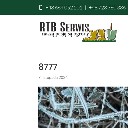
+48 664 052 201
|
+48 728 760 386

8777
7 listopada 2024