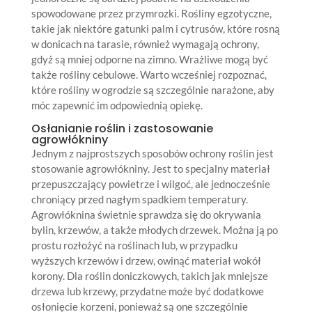
spowodowane przez przymrozki. Rośliny egzotyczne,
takie jak niektóre gatunki palm i cytrusów, które rosną
w donicach na tarasie, również wymagają ochrony,
gdyż są mniej odporne na zimno. Wrażliwe mogą być
także rośliny cebulowe. Warto wcześniej rozpoznać,
które rośliny w ogrodzie są szczególnie narażone, aby
móc zapewnić im odpowiednią opiekę.
Osłanianie roślin i zastosowanie
agrowłókniny
Jednym z najprostszych sposobów ochrony roślin jest
stosowanie agrowłókniny. Jest to specjalny materiał
przepuszczający powietrze i wilgoć, ale jednocześnie
chroniący przed nagłym spadkiem temperatury.
Agrowłóknina świetnie sprawdza się do okrywania
bylin, krzewów, a także młodych drzewek. Można ją po
prostu rozłożyć na roślinach lub, w przypadku
wyższych krzewów i drzew, owinąć materiał wokół
korony. Dla roślin doniczkowych, takich jak mniejsze
drzewa lub krzewy, przydatne może być dodatkowe
osłonięcie korzeni, ponieważ są one szczególnie