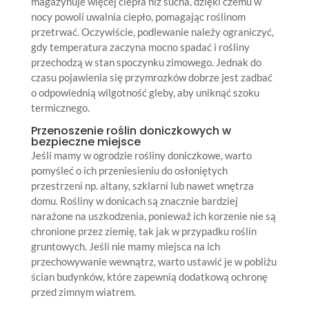
magazynuje więcej ciepła niż sucha, dzięki czemu w
nocy powoli uwalnia ciepło, pomagając roślinom
przetrwać. Oczywiście, podlewanie należy ograniczyć,
gdy temperatura zaczyna mocno spadać i rośliny
przechodzą w stan spoczynku zimowego. Jednak do
czasu pojawienia się przymrozków dobrze jest zadbać
o odpowiednią wilgotność gleby, aby uniknąć szoku
termicznego.
Przenoszenie roślin doniczkowych w
bezpieczne miejsce
Jeśli mamy w ogrodzie rośliny doniczkowe, warto
pomyśleć o ich przeniesieniu do osłoniętych
przestrzeni np. altany, szklarni lub nawet wnętrza
domu. Rośliny w donicach są znacznie bardziej
narażone na uszkodzenia, ponieważ ich korzenie nie są
chronione przez ziemię, tak jak w przypadku roślin
gruntowych. Jeśli nie mamy miejsca na ich
przechowywanie wewnątrz, warto ustawić je w pobliżu
ścian budynków, które zapewnią dodatkową ochronę
przed zimnym wiatrem.