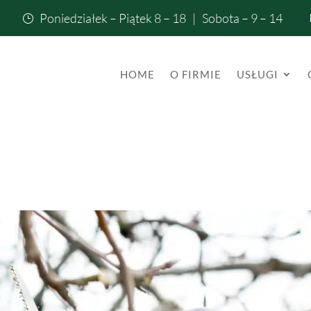
Poniedziałek – Piątek 8 – 18 | Sobota – 9 – 14
}
HOME
O FIRMIE
USŁUGI