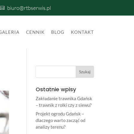
biuro@rtbserwis.pl

GALERIA
CENNIK
BLOG
KONTAKT
Ostatnie wpisy
Zakładanie trawnika Gdańsk
– trawnik z rolki czy z siewu?
Projekt ogrodu Gdańsk –
dlaczego warto zacząć od
analizy terenu?