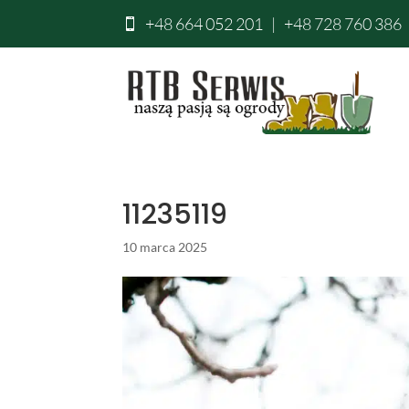
+48 664 052 201
|
+48 728 760 386

11235119
10 marca 2025