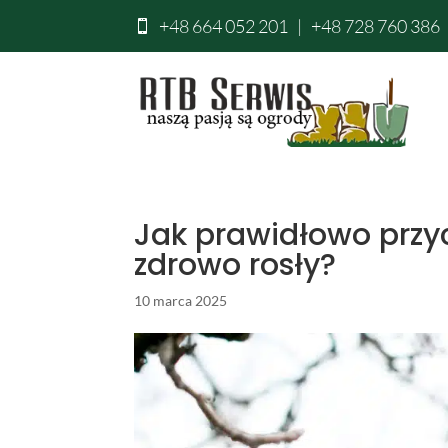
+48 664 052 201
|
+48 728 760 386

Jak prawidłowo przy
zdrowo rosły?
10 marca 2025