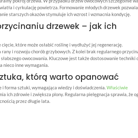
turalny pokrój drzewa. W przypadku drzew owocowych szczególnie w
światła i cyrkulację powietrza. Formowanie młodych drzewek pozwal
anie starszych okazów stymuluje ich wzrost i wzmacnia kondycję.
przycinaniu drzewek – jak ich
ięcie, które może osłabić roślinę i wydłużyć jej regenerację.
 rany i rozwoju chorób grzybowych. Z kolei brak regularnego przycin
 słabszego owocowania. Kluczowe jest także dostosowanie techniki 
a nieco inne wymagania.
sztuka, którą warto opanować
ale i forma sztuki, wymagająca wiedzy i doświadczenia.
Właściwie
ia ich zdrowie i zwiększa plony. Regularna pielęgnacja sprawia, że o
nością przez długie lata.