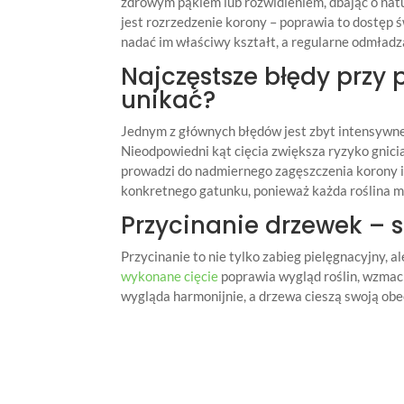
zdrowym pąkiem lub rozwidleniem, dbając o na
jest rozrzedzenie korony – poprawia to dostęp 
nadać im właściwy kształt, a regularne odmładz
Najczęstsze błędy przy 
unikać?
Jednym z głównych błędów jest zbyt intensywne c
Nieodpowiedni kąt cięcia zwiększa ryzyko gnicia
prowadzi do nadmiernego zagęszczenia korony i
konkretnego gatunku, ponieważ każda roślina m
Przycinanie drzewek – 
Przycinanie to nie tylko zabieg pielęgnacyjny, 
wykonane cięcie
poprawia wygląd roślin, wzmacn
wygląda harmonijnie, a drzewa cieszą swoją obec