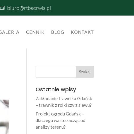
biuro@rtbserwis.pl

GALERIA
CENNIK
BLOG
KONTAKT
Ostatnie wpisy
Zakładanie trawnika Gdańsk
– trawnik z rolki czy z siewu?
Projekt ogrodu Gdańsk –
dlaczego warto zacząć od
analizy terenu?