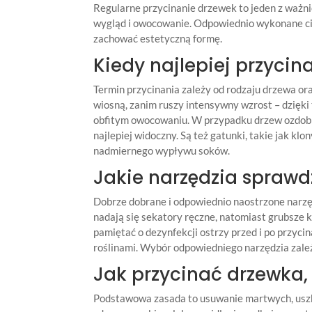
Regularne przycinanie drzewek to jeden z ważn
wygląd i owocowanie. Odpowiednio wykonane cię
zachować estetyczną formę.
Kiedy najlepiej przyci
Termin przycinania zależy od rodzaju drzewa or
wiosną, zanim ruszy intensywny wzrost – dzięki
obfitym owocowaniu. W przypadku drzew ozdobnyc
najlepiej widoczny. Są też gatunki, takie jak klo
nadmiernego wypływu soków.
Jakie narzędzia sprawd
Dobrze dobrane i odpowiednio naostrzone narzęd
nadają się sekatory ręczne, natomiast grubsze
pamiętać o dezynfekcji ostrzy przed i po przyci
roślinami. Wybór odpowiedniego narzędzia zależy
Jak przycinać drzewka,
Podstawowa zasada to usuwanie martwych, uszko