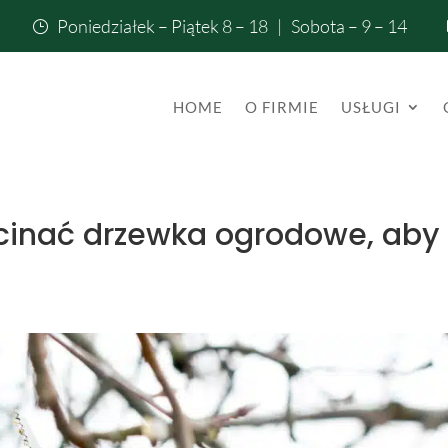
Poniedziałek – Piątek 8 – 18 | Sobota – 9 – 14
}
HOME
O FIRMIE
USŁUGI
cinać drzewka ogrodowe, aby