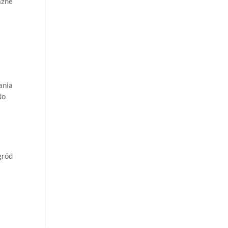
ażne
a
ania
do
gród