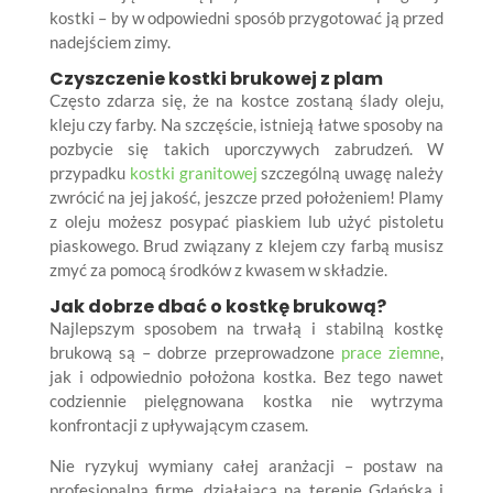
kostki – by w odpowiedni sposób przygotować ją przed
nadejściem zimy.
Czyszczenie kostki brukowej z plam
Często zdarza się, że na kostce zostaną ślady oleju,
kleju czy farby. Na szczęście, istnieją łatwe sposoby na
pozbycie się takich uporczywych zabrudzeń. W
przypadku
kostki granitowej
szczególną uwagę należy
zwrócić na jej jakość, jeszcze przed położeniem! Plamy
z oleju możesz posypać piaskiem lub użyć pistoletu
piaskowego. Brud związany z klejem czy farbą musisz
zmyć za pomocą środków z kwasem w składzie.
Jak dobrze dbać o kostkę brukową?
Najlepszym sposobem na trwałą i stabilną kostkę
brukową są – dobrze przeprowadzone
prace ziemne
,
jak i odpowiednio położona kostka. Bez tego nawet
codziennie pielęgnowana kostka nie wytrzyma
konfrontacji z upływającym czasem.
Nie ryzykuj wymiany całej aranżacji – postaw na
profesjonalną firmę, działającą na terenie Gdańska i