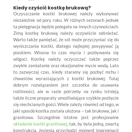
Kiedy czyścić kostkę brukową?
Oczyszczanie kostki brukowej należy wykonywać
niezależnie od pory roku. W różnych sezonach jednak
ta pielęgnacja będzie polegała na innych czynnościach.
Zimą kostkę brukową należy oczywiście odśnieżać.
Warto także pamiętać, że sól może przyczyniać się do
wyniszczania kostki, dlatego najlepiej posypywać ją
piaskiem. Wiosna to czas mycia i pozbywania się
wilgoci. Kostkę należy oczyszczać także poprzez
zwykłe zamiatanie oraz okazjonalne mycie wodą. Lato
to zazwyczaj czas, kiedy staramy się pozbyć mchu i
chwastów wyrastających z kostki brukowej. Tutaj
dobrym rozwiązaniem jest szczotka do usuwania
roślinności, ale w razie potrzeby na rynku istnieją
także liczne preparaty umożliwiające szybkie pozbycie
się niechcianych gości. Wiele zależy również od tego, w
jaki sposób kostka została ułożona – tak brukowa, jak i
granitowa. Szczególnie istotne jest profesjonalne
układanie kostki granitowej
, tak, by była jedną, zwartą
konstrukcją. Jesienią przychodzi moment impregnacji