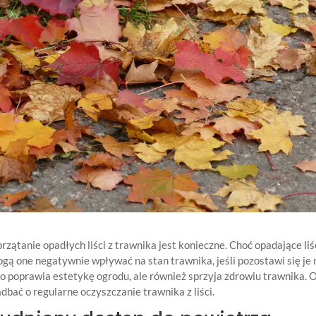
rzątanie opadłych liści z trawnika jest konieczne. Choć opadające liś
gą one negatywnie wpływać na stan trawnika, jeśli pozostawi się je 
ko poprawia estetykę ogrodu, ale również sprzyja zdrowiu trawnika. 
bać o regularne oczyszczanie trawnika z liści.