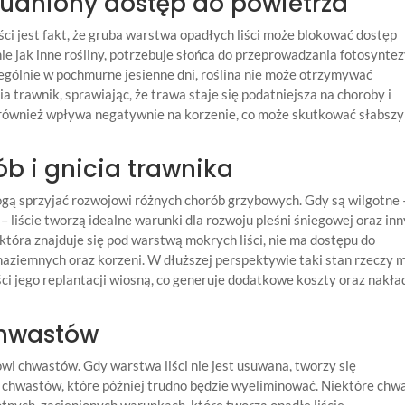
trudniony dostęp do powietrza
i jest fakt, że gruba warstwa opadłych liści może blokować dostęp
e jak inne rośliny, potrzebuje słońca do przeprowadzania fotosyntez
zczególnie w pochmurne jesienne dni, roślina nie może otrzymywać
ia trawnik, sprawiając, że trawa staje się podatniejsza na choroby i
 również wpływa negatywnie na korzenie, co może skutkować słabsz
b i gnicia trawnika
mogą sprzyjać rozwojowi różnych chorób grzybowych. Gdy są wilgotne 
– liście tworzą idealne warunki dla rozwoju pleśni śniegowej oraz in
która znajduje się pod warstwą mokrych liści, nie ma dostępu do
ci naziemnych oraz korzeni. W dłuższej perspektywie taki stan rzeczy 
ci jego replantacji wiosną, co generuje dodatkowe koszty oraz nakła
chwastów
owi chwastów. Gdy warstwa liści nie jest usuwana, tworzy się
 chwastów, które później trudno będzie wyeliminować. Niektóre chwa
otnych, zacienionych warunkach, które tworzą opadłe liście.