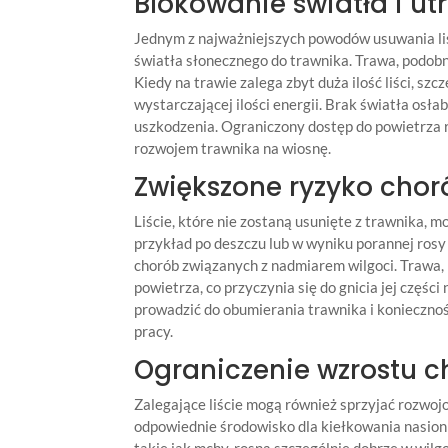
Blokowanie światła i u
Jednym z najważniejszych powodów usuwania liśc
światła słonecznego do trawnika. Trawa, podobni
Kiedy na trawie zalega zbyt duża ilość liści, s
wystarczającej ilości energii. Brak światła osłab
uszkodzenia. Ograniczony dostęp do powietrza
rozwojem trawnika na wiosnę.
Zwiększone ryzyko choró
Liście, które nie zostaną usunięte z trawnika, 
przykład po deszczu lub w wyniku porannej rosy 
chorób związanych z nadmiarem wilgoci. Trawa, 
powietrza, co przyczynia się do gnicia jej częś
prowadzić do obumierania trawnika i koniecznoś
pracy.
Ograniczenie wzrostu 
Zalegające liście mogą również sprzyjać rozwoj
odpowiednie środowisko dla kiełkowania nasion
takie jak mchy, rosną szczególnie dobrze w wilg