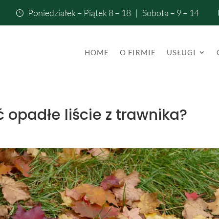
Poniedziałek – Piątek 8 – 18 | Sobota – 9 – 14
}
HOME
O FIRMIE
USŁUGI
opadłe liście z trawnika?