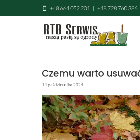
+48 664 052 201
|
+48 728 760 386

Czemu warto usuwać 
14 października 2024