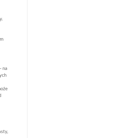
y.
ym
– na
nych
może
d
sty,