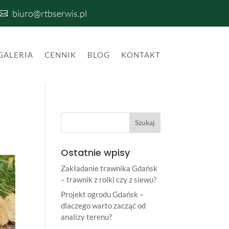
biuro@rtbserwis.pl

GALERIA
CENNIK
BLOG
KONTAKT
Ostatnie wpisy
Zakładanie trawnika Gdańsk
– trawnik z rolki czy z siewu?
Projekt ogrodu Gdańsk –
dlaczego warto zacząć od
analizy terenu?