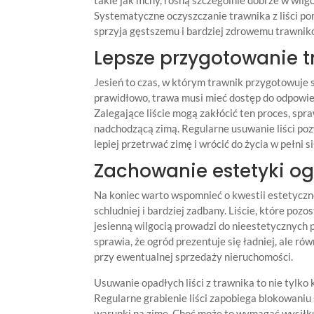
Systematyczne oczyszczanie trawnika z liści pom
sprzyja gęstszemu i bardziej zdrowemu trawnik
Lepsze przygotowanie t
Jesień to czas, w którym trawnik przygotowuje 
prawidłowo, trawa musi mieć dostęp do odpowie
Zalegające liście mogą zakłócić ten proces, spr
nadchodzącą zimą. Regularne usuwanie liści po
lepiej przetrwać zimę i wrócić do życia w pełni s
Zachowanie estetyki o
Na koniec warto wspomnieć o kwestii estetyczne
schludniej i bardziej zadbany. Liście, które pozo
jesienną wilgocią prowadzi do nieestetycznych p
sprawia, że ogród prezentuje się ładniej, ale ró
przy ewentualnej sprzedaży nieruchomości.
Usuwanie opadłych liści z trawnika to nie tylko
Regularne grabienie liści zapobiega blokowaniu
warunki na zimę. Choć może to wymagać wysiłku,